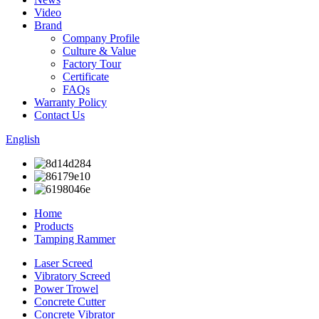
Video
Brand
Company Profile
Culture & Value
Factory Tour
Certificate
FAQs
Warranty Policy
Contact Us
English
Home
Products
Tamping Rammer
Laser Screed
Vibratory Screed
Power Trowel
Concrete Cutter
Concrete Vibrator