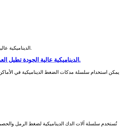
آلة دك التربة TRE-75 الديناميكية عالية الجودة تطيل العمر الافتراضي وتسهل عملية العمل، وهي أفضل آلة دك للتربة لمعدات الطرق العاملة.
يمكن استخدام سلسلة مدكات الضغط الديناميكية في الأماكن 
تُستخدم سلسلة آلات الدك الديناميكية لضغط الرمل والحص