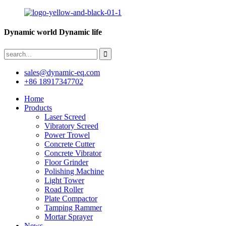
Dynamic world Dynamic life
sales@dynamic-eq.com
+86 18917347702
Home
Products
Laser Screed
Vibratory Screed
Power Trowel
Concrete Cutter
Concrete Vibrator
Floor Grinder
Polishing Machine
Light Tower
Road Roller
Plate Compactor
Tamping Rammer
Mortar Sprayer
News