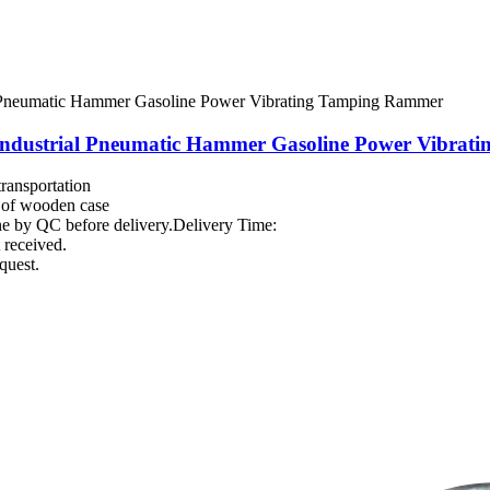
d Industrial Pneumatic Hammer Gasoline Power Vibra
transportation
g of wooden case
one by QC before delivery.Delivery Time:
 received.
quest.