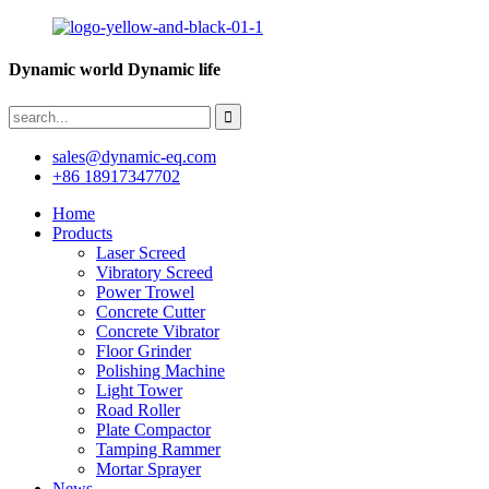
Dynamic world Dynamic life
sales@dynamic-eq.com
+86 18917347702
Home
Products
Laser Screed
Vibratory Screed
Power Trowel
Concrete Cutter
Concrete Vibrator
Floor Grinder
Polishing Machine
Light Tower
Road Roller
Plate Compactor
Tamping Rammer
Mortar Sprayer
News