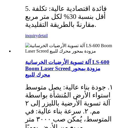
5. فائدة اقتصادية عالية: تكلفة
أقل بنسبة 30% لكل متر مربع
مقارنةً بالطريقة التقليدية.
inquiry
detail
آلة تسوية الأرضيات الخرسانية LS-600
Boom Laser Screed مزودة بمحور
محرك للبيع
١. جودة بناء عالية: يصل متوسط
​​استواء الأرض المُنشأة بواسطة
آلة تسوية الأرضية بالليزر إلى ٢
مم. ٢. سرعة بناء عالية: في
المتوسط، يُمكن صب ٣٠٠٠ متر
مربع من الأرض يوميًا.