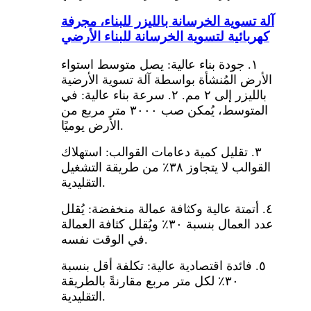
آلة تسوية الخرسانة بالليزر للبناء، مجرفة
كهربائية لتسوية الخرسانة للبناء الأرضي
١. جودة بناء عالية: يصل متوسط ​​استواء
الأرض المُنشأة بواسطة آلة تسوية الأرضية
بالليزر إلى ٢ مم. ٢. سرعة بناء عالية: في
المتوسط، يُمكن صب ٣٠٠٠ متر مربع من
الأرض يوميًا.
٣. تقليل كمية دعامات القوالب: استهلاك
القوالب لا يتجاوز ٣٨٪ من طريقة التشغيل
التقليدية.
٤. أتمتة عالية وكثافة عمالة منخفضة: يُقلل
عدد العمال بنسبة ٣٠٪ ويُقلل كثافة العمالة
في الوقت نفسه.
٥. فائدة اقتصادية عالية: تكلفة أقل بنسبة
٣٠٪ لكل متر مربع مقارنةً بالطريقة
التقليدية.