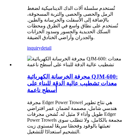
تُستخدم سلسلة آلات الدك الديناميكية لضغط
الرمل والحصى والحصى والتربة المسحوقة،
بالإضافة إلى الأسفلت والخرسانة والطين.
تُستخدم على نطاق واسع في الطرق ومحطات
السكك الحديدية والجسور وسدود الخزانات
والجدران وأراضي الخنادق الضيقة.
inquiry
detail
مجرفة الخرسانة الكهربائية QJM-600:
معدات تشطيب عالية الدقة للبناء على
أسطح ناعمة
مجرفة Edger Power Trowel هي نتاج تطوير
هندسي شامل، مصممة لضمان عمر افتراضي
طويل وأداء لا مثيل له. تُشحن مجرفات Edger
Power Trowels مجمعة بالكامل، ولا تتطلب سوى
تعبئتها بالوقود وفحصًا سريعًا لمستوى زيت
التشحيم استعدادًا للتشغيل.