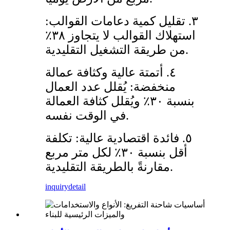
٣. تقليل كمية دعامات القوالب:
استهلاك القوالب لا يتجاوز ٣٨٪
من طريقة التشغيل التقليدية.
٤. أتمتة عالية وكثافة عمالة
منخفضة: يُقلل عدد العمال
بنسبة ٣٠٪ ويُقلل كثافة العمالة
في الوقت نفسه.
٥. فائدة اقتصادية عالية: تكلفة
أقل بنسبة ٣٠٪ لكل متر مربع
مقارنةً بالطريقة التقليدية.
inquiry
detail