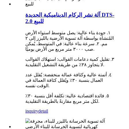
آلة نشر الركام الديناميكية الجديدة DTS-
2.0 للبيع
١. جودة بناء عالية: يصل متوسط ​​استواء الأرض
المُنشأة بواسطة آلة تسوية الأرضية بالليزر إلى ٢
مم. ٢. سرعة بناء عالية: في المتوسط، يُمكن
صب ٣٠٠٠ متر مربع من الأرض يوميًا.
٣. تقليل كمية دعامات القوالب: استهلاك القوالب
لا يتجاوز ٣٨٪ من طريقة التشغيل التقليدية.
٤. أتمتة عالية وكثافة عمالة منخفضة: يُقلل عدد
العمال بنسبة ٣٠٪ ويُقلل كثافة العمالة في
الوقت نفسه.
٥. فائدة اقتصادية عالية: تكلفة أقل بنسبة ٣٠٪
لكل متر مربع مقارنةً بالطريقة التقليدية.
inquiry
detail